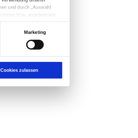
nnen und durch „Auswahl
esetzten bzw. angebotenen
Marketing
igen Sie zugleich gem. Art.
kies entstehenden
here Informationen
Cookies zulassen