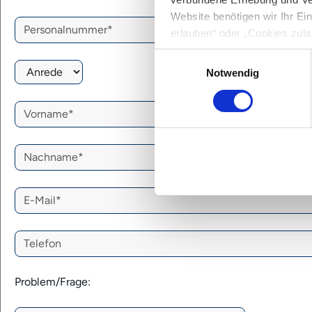
Website benötigen wir Ihr E
Ihre Personalnummer*
*
erlauben“ oder „Cookies zula
Cookie-Optionen finden Sie i
Einwilligungsauswahl
Anrede*
*
Notwendig
Hinweis zur Datenübermittlun
49 Abs. 1 S. 1 lit. a) DSGV
Vorname*
*
personenbezogenen Daten mög
entnehmen Sie unserer
Date
Nachname*
*
E-Mail*
*
Telefon
Problem/Frage: