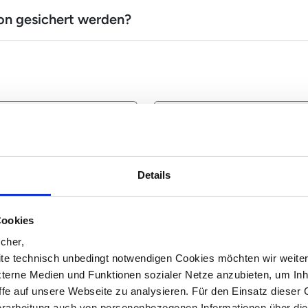
on gesichert werden?
nden
 Supportanfrage
Gern stellen wir
Details
Cookies
cher,
te technisch unbedingt notwendigen Cookies möchten wir weite
xterne Medien und Funktionen sozialer Netze anzubieten, um Inh
iffe auf unsere Webseite zu analysieren. Für den Einsatz dieser
rarbeitung auch von personenbezogenen Informationen über di