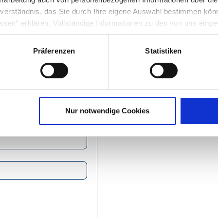
inverständnis, das Sie durch Ihre eigene Auswahl bestimmen kö
ssen“ erklären. Vollständige Informationen zu den von uns eing
n unter Punkt 3.4 unserer
Datenschutzerklärung
.
Präferenzen
Statistiken
g in die USA: Indem Sie die jeweiligen Cookies akzeptieren, will
O ein, dass durch das Setzen und Verwenden des jeweiligen Coo
licherweise in die USA übermittelt und verarbeitet werden. Nä
nschutzerklärung
für diese Website.
Nur notwendige Cookies